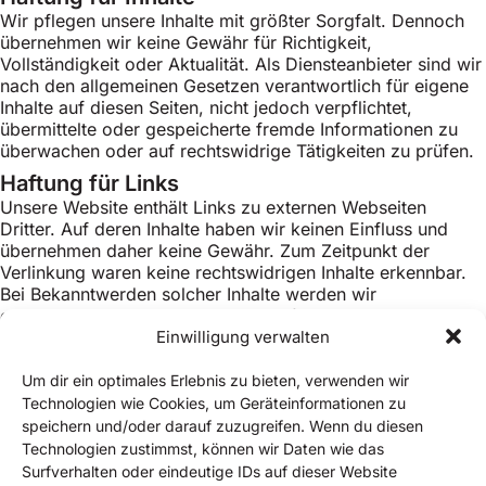
Wir pflegen unsere Inhalte mit größter Sorgfalt. Dennoch
übernehmen wir keine Gewähr für Richtigkeit,
Vollständigkeit oder Aktualität. Als Diensteanbieter sind wir
nach den allgemeinen Gesetzen verantwortlich für eigene
Inhalte auf diesen Seiten, nicht jedoch verpflichtet,
übermittelte oder gespeicherte fremde Informationen zu
überwachen oder auf rechtswidrige Tätigkeiten zu prüfen.
Haftung für Links
Unsere Website enthält Links zu externen Webseiten
Dritter. Auf deren Inhalte haben wir keinen Einfluss und
übernehmen daher keine Gewähr. Zum Zeitpunkt der
Verlinkung waren keine rechtswidrigen Inhalte erkennbar.
Bei Bekanntwerden solcher Inhalte werden wir
entsprechende Links umgehend entfernen.
Einwilligung verwalten
Urheberrecht
Die auf dieser Website veröffentlichten Inhalte und Werke
Um dir ein optimales Erlebnis zu bieten, verwenden wir
unterliegen dem deutschen bzw. schweizerischen
Technologien wie Cookies, um Geräteinformationen zu
Urheberrecht. Jede Verwertung außerhalb der engen
speichern und/oder darauf zuzugreifen. Wenn du diesen
Grenzen des Urheberrechtsgesetzes bedarf der vorherigen
Technologien zustimmst, können wir Daten wie das
schriftlichen Zustimmung der jeweiligen Rechteinhaber.
Surfverhalten oder eindeutige IDs auf dieser Website