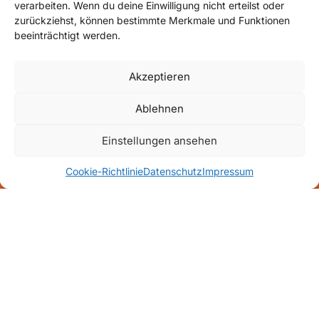
Bildnachweise
verarbeiten. Wenn du deine Einwilligung nicht erteilst oder
Alle auf dieser Website verwendeten Bilder, Fotos und
zurückziehst, können bestimmte Merkmale und Funktionen
Grafiken sind urheberrechtlich geschützt.
beeinträchtigt werden.
Akzeptieren
Ablehnen
Einstellungen ansehen
Cookie-Richtlinie
Datenschutz
Impressum